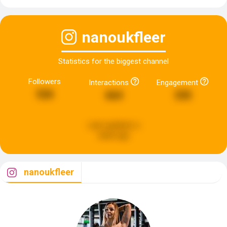
nanoukfleer
Statistics for the biggest channel
Followers
Interactions
Engagement
526
664
335
Last updated:
a
week ago
nanoukfleer