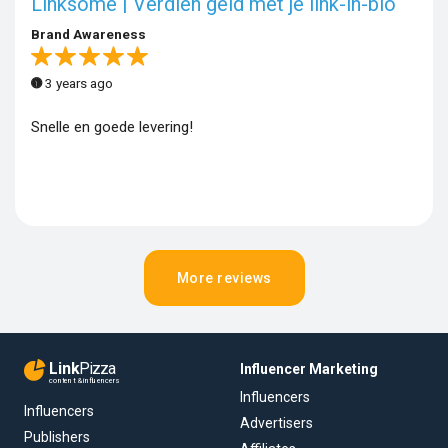
Linksome | Verdien geld met je link-in-bio
Brand Awareness
3 years ago
Snelle en goede levering!
More reviews
Link
Pizza
Influencer Marketing
content & influencers
Influencers
Influencers
Advertisers
Publishers