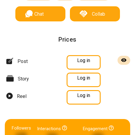
Chat
Collab
Prices
Log in
Post
Log in
Story
Log in
Reel
Followers
Interactions
Engagement