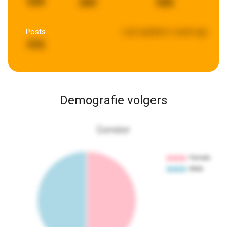
628
260
656
Posts
Last updated:
a week ago
976
Demografie volgers
Gender