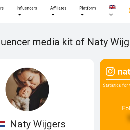
ers
Influencers
Affiliates
Platform
fluencer media kit of Naty Wijg
na
Statistics for
Fo
Naty Wijgers