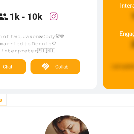
Inter
1k - 10k
Enga
𝚖 𝚘𝚏 𝚝𝚠𝚘, 𝙹𝚊𝚡𝚘𝚗&𝙲𝚘𝚍𝚢🐻🤎
𝚖𝚊𝚛𝚛𝚒𝚎𝚍 𝚝𝚘 𝙳𝚎𝚗𝚗𝚒𝚜🤍
𝚒𝚗𝚝𝚎𝚛𝚙𝚛𝚎𝚝𝚎𝚛🇵🇱🇳🇱
Last updat
Chat
Collab
s