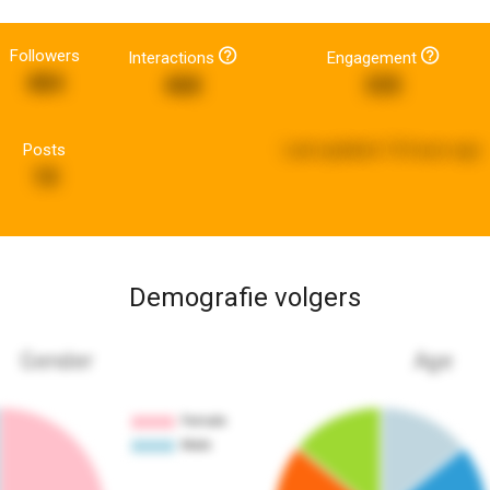
Followers
Interactions
Engagement
484
468
335
Posts
Last updated:
10 hours ago
10
Demografie volgers
Gender
Age