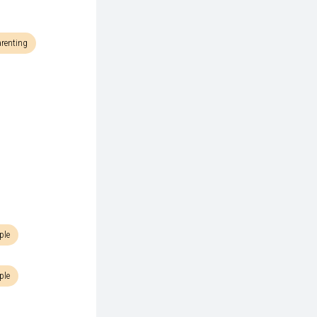
renting
ple
ple