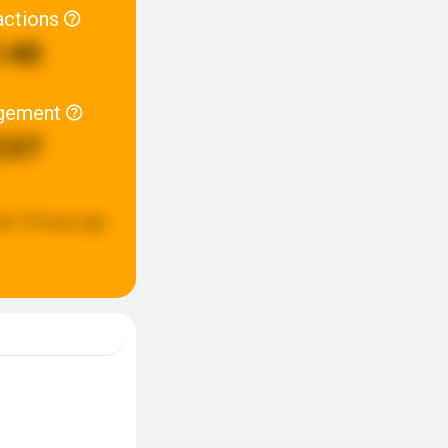
actions
140
gement
237
ed:
10 hours ago