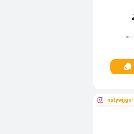
𝚖𝚘
natywijger