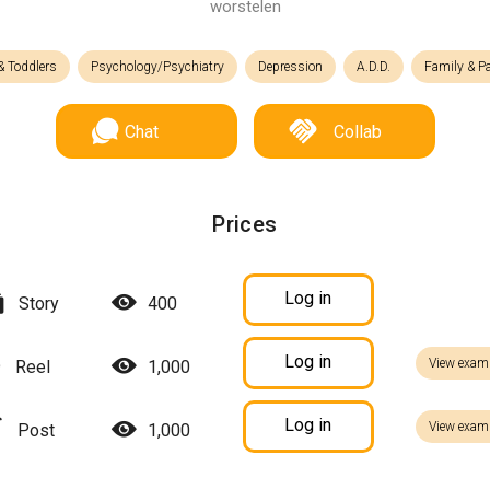
worstelen
& Toddlers
Psychology/Psychiatry
Depression
A.D.D.
Family & Pa
Chat
Collab
Prices
Log in
Story
400
Log in
View exam
Reel
1,000
Log in
View exam
Post
1,000