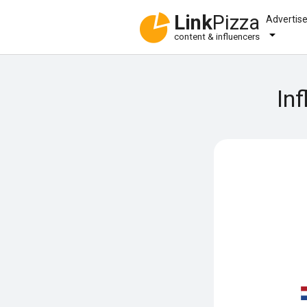
Link
Pizza
Advertis
content & influencers
In