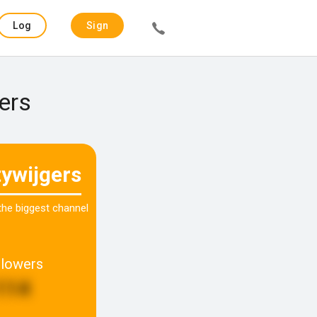
Log
Sign
in
up
ers
tywijgers
 the biggest channel
llowers
114