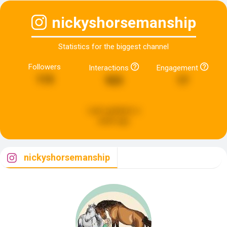
nickyshorsemanship
Statistics for the biggest channel
Followers
Interactions
Engagement
115
923
17
Last updated:
a
week ago
nickyshorsemanship