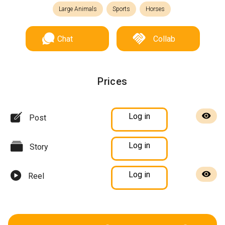
Large Animals
Sports
Horses
Chat
Collab
Prices
Log in
Post
Log in
Story
Log in
Reel