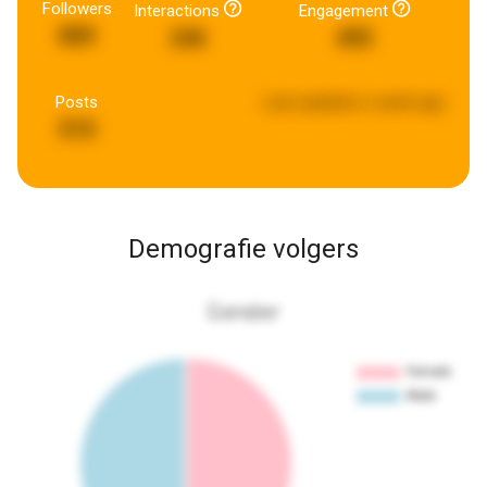
Followers
Interactions
Engagement
889
246
495
Posts
Last updated:
a week ago
510
Demografie volgers
Gender