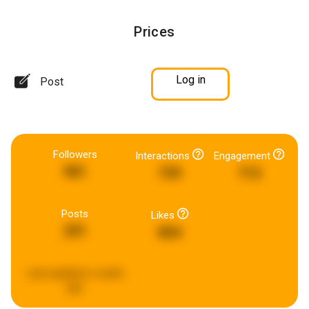
Prices
Log in
Post
Followers
Interactions
Engagement
981
739
712
Posts
Likes
291
804
Last updated:
a week
ago