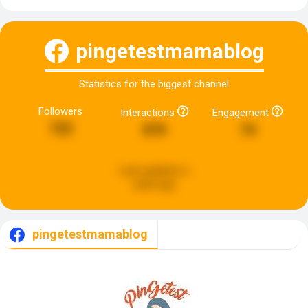
pingetestmamablog
Statistics for the biggest channel
Followers
Interactions
Engagement
722
870
74
Last updated:
a
week ago
pingetestmamablog