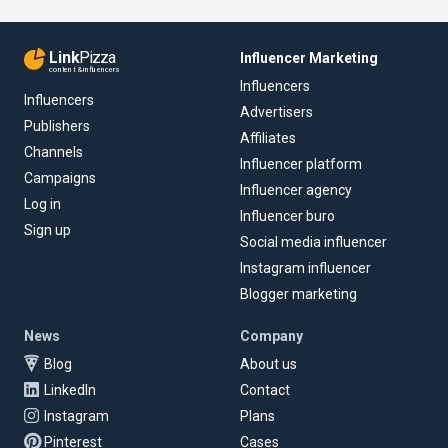
Link
Pizza
Influencer Marketing
content & influencers
Influencers
Influencers
Advertisers
Publishers
Affiliates
Channels
Influencer platform
Campaigns
Influencer agency
Log in
Influencer buro
Sign up
Social media influencer
Instagram influencer
Blogger marketing
News
Company
Blog
About us
LinkedIn
Contact
Instagram
Plans
Pinterest
Cases