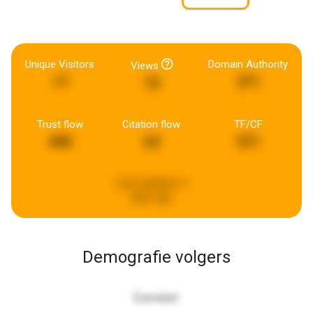
Unique Visitors
Domain Authority
Views
17
271
73
Trust flow
Citation flow
TF/CF
498
63
571
Last updated:
4
days ago
Demografie volgers
Gender