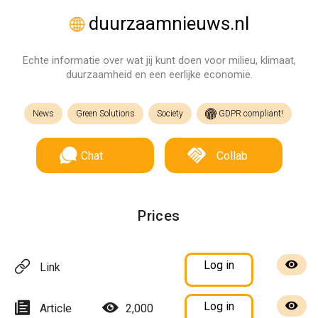
duurzaamnieuws.nl
Echte informatie over wat jij kunt doen voor milieu, klimaat,
duurzaamheid en een eerlijke economie.
News
Green Solutions
Society
GDPR compliant!
Chat
Collab
Prices
Log in
Link
Log in
Article
2,000