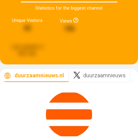
Statistics for the biggest channel
Unique Visitors
Views
43
196
Last updated:
4
days ago
duurzaamnieuws.nl
duurzaamnieuws