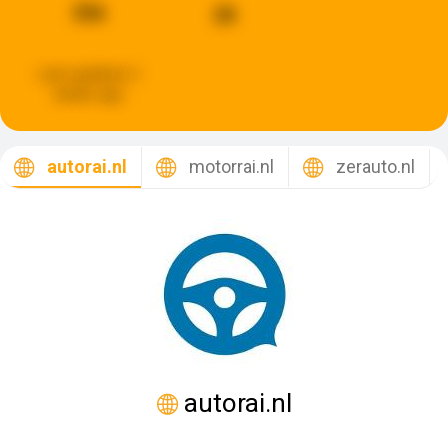
356
28
Last updated:
2
weeks ago
autorai.nl
motorrai.nl
zerauto.nl
autorai.nl