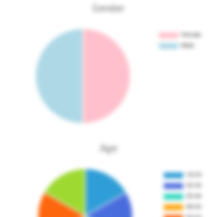
Gender
Age