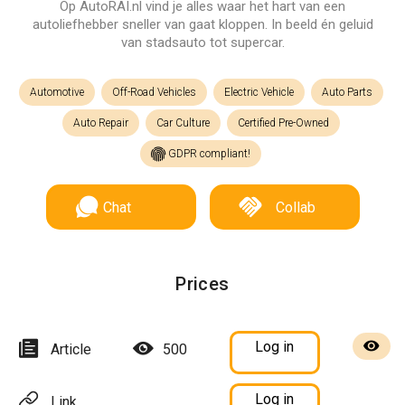
Op AutoRAI.nl vind je alles waar het hart van een
autoliefhebber sneller van gaat kloppen. In beeld én geluid
van stadsauto tot supercar.
Automotive
Off-Road Vehicles
Electric Vehicle
Auto Parts
Auto Repair
Car Culture
Certified Pre-Owned
GDPR compliant!
Chat
Collab
Prices
Log in
Article
500
Log in
Link