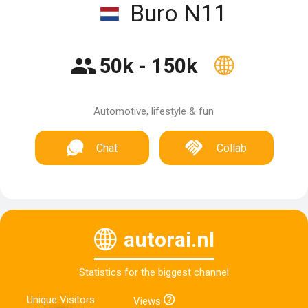
Buro N11
50k - 150k
Automotive, lifestyle & fun
Chat
Collab
autorai.nl
Statistics for the biggest channel
Unique Visitors
Views