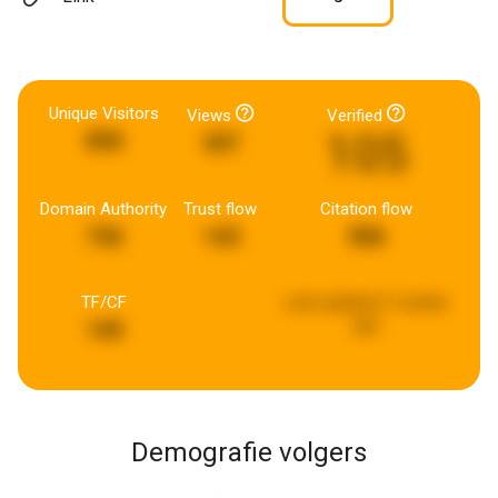
Unique Visitors
Views
Verified
105
890
397
Domain Authority
Trust flow
Citation flow
736
143
906
TF/CF
Last updated:
2 weeks
ago
149
Demografie volgers