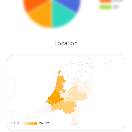
Location
1.102
1.102
24.032
24.032