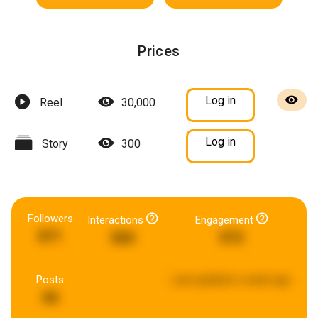
Prices
Log in
Reel
30,000
Log in
Story
300
Followers
Interactions
Engagement
871
560
973
Posts
Last updated:
a week ago
66