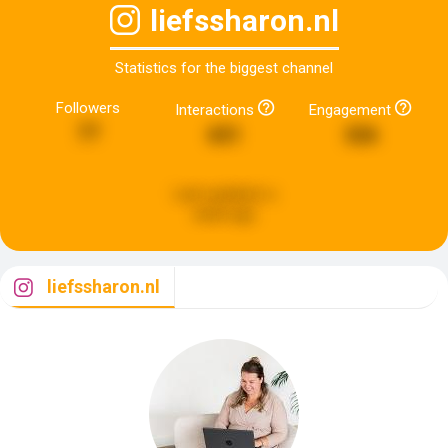
liefssharon.nl
Statistics for the biggest channel
Followers
Interactions
Engagement
77
651
326
Last updated:
a
week ago
liefssharon.nl