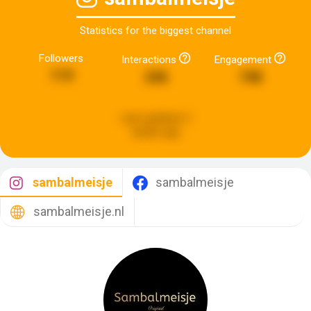
Statistics for the biggest channel
Followers
Interactions
Engagement
119
246
748
Last updated:
2
weeks ago
sambalmeisje
sambalmeisje
sambalmeisje.nl