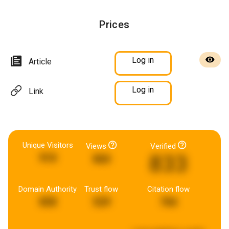
Prices
Log in
Article
Log in
Link
Unique Visitors
Views
Verified
833
910
860
Domain Authority
Trust flow
Citation flow
858
529
766