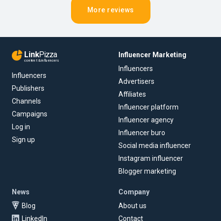
More reviews
Link
Pizza
Influencer Marketing
content & influencers
Influencers
Influencers
Advertisers
Publishers
Affiliates
Channels
Influencer platform
Campaigns
Influencer agency
Log in
Influencer buro
Sign up
Social media influencer
Instagram influencer
Blogger marketing
News
Company
Blog
About us
LinkedIn
Contact