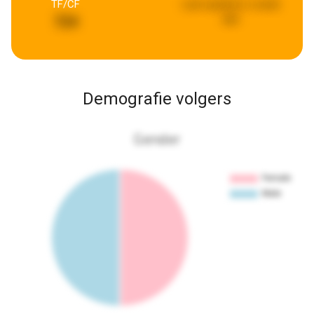
TF/CF
Last updated:
a week
ago
724
Demografie volgers
Gender