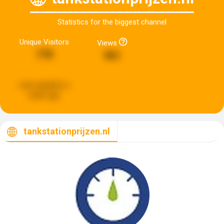
Statistics for the biggest channel
Unique Visitors
Views
778
961
Last updated:
a
week ago
tankstationprijzen.nl