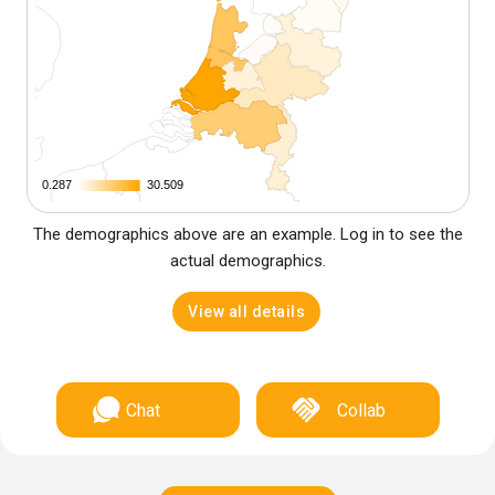
0.287
0.287
30.509
30.509
The demographics above are an example. Log in to see the
actual demographics.
View all details
Chat
Collab