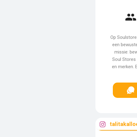
Op Soulstores
een bewuste
missie: be
Soul Stores 
en merken. E
talitakallo