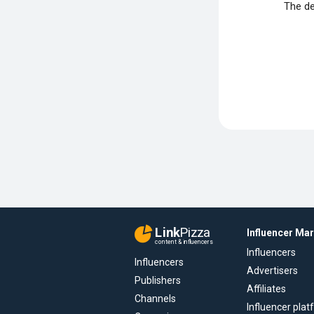
The de
Link
Pizza
Influencer Ma
content & influencers
Influencers
Influencers
Advertisers
Publishers
Affiliates
Channels
Influencer pla