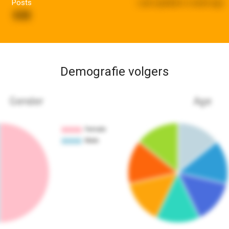
Posts
Last updated:
a week ago
848
Demografie volgers
Gender
Age