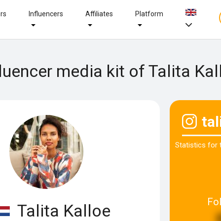
ers
Influencers
Affiliates
Platform
fluencer media kit of Talita Kal
tal
Statistics for
Fo
Talita Kalloe