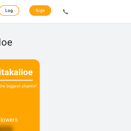
Log
Sign
in
up
loe
itakalloe
 the biggest channel
llowers
855