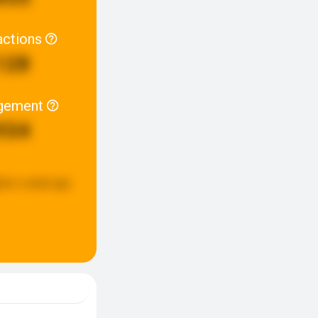
actions
128
gement
934
ted:
a week ago