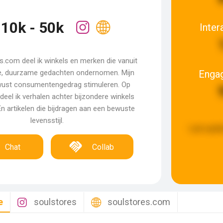
10k - 50k
Inter
.com deel ik winkels en merken die vanuit
Enga
, duurzame gedachten ondernomen. Mijn
wust consumentengedrag stimuleren. Op
deel ik verhalen achter bijzondere winkels
n artikelen die bijdragen aan een bewuste
levensstijl.
Last upda
Chat
Collab
e
soulstores
soulstores.com