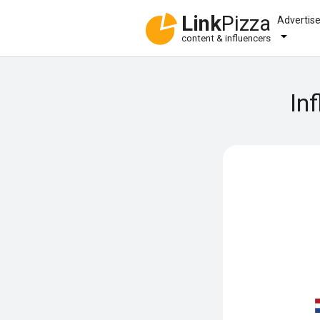
Link
Pizza
Advertis
content & influencers
In