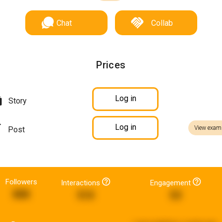
Chat
Collab
Prices
Log in
Story
Log in
View exam
Post
Followers
Interactions
Engagement
888
510
53