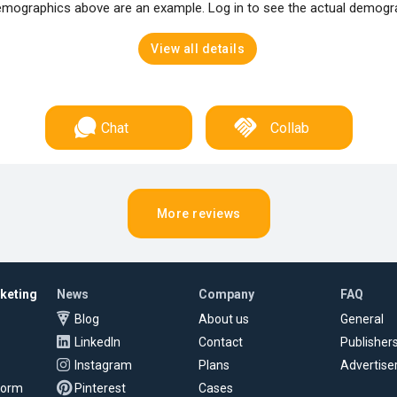
mographics above are an example. Log in to see the actual demogr
View all details
Chat
Collab
More reviews
rketing
News
Company
FAQ
Blog
About us
General
LinkedIn
Contact
Publisher
Instagram
Plans
Advertise
tform
Pinterest
Cases