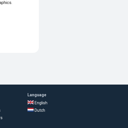
aphics.
Language
English
s
Dutch
rs