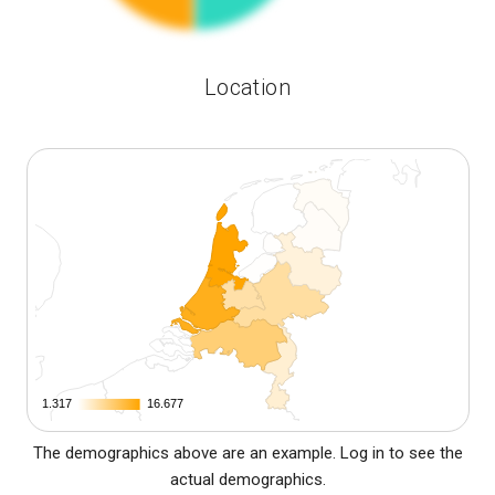
Location
1.317
1.317
16.677
16.677
The demographics above are an example. Log in to see the
actual demographics.