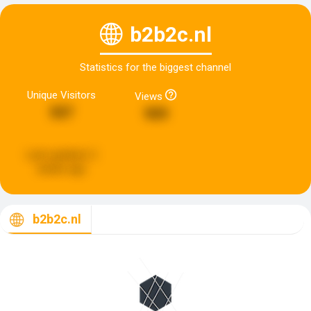
b2b2c.nl
Statistics for the biggest channel
Unique Visitors
Views
507
909
Last updated:
2
weeks ago
b2b2c.nl