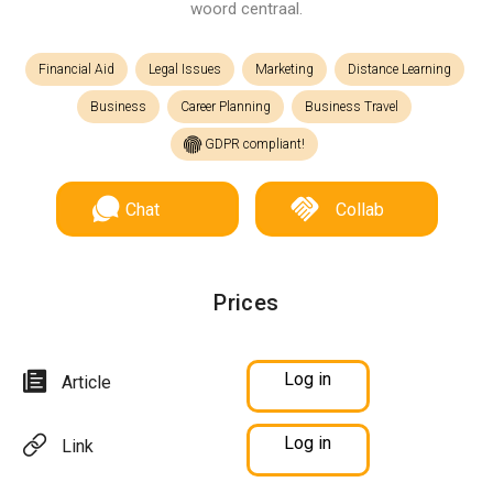
woord centraal.
Financial Aid
Legal Issues
Marketing
Distance Learning
Business
Career Planning
Business Travel
GDPR compliant!
Chat
Collab
Prices
Log in
Article
Log in
Link