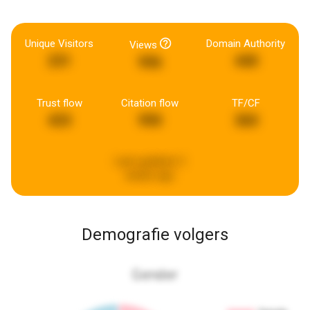
Unique Visitors
Domain Authority
Views
231
440
996
Trust flow
Citation flow
TF/CF
433
990
360
Last updated:
2
weeks ago
Demografie volgers
Gender