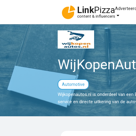
Link
Pizza
Adverteer
content & influencers
WijKopenAut
Automotive
Wijkopenautos.nl is onderdeel van een 
service en directe uitkering van de aut