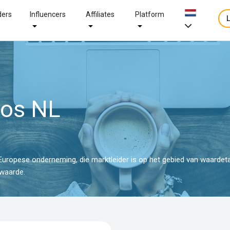
ders
Influencers
Affiliates
Platform
os NL
Europese onderneming, die marktleider is op het gebied van waardeta
owaarde.