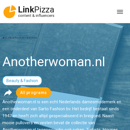
Link
Pizza
content & influencers
Anotherwoman.nl
Beauty & Fashion
All programs
Anotherwoman.nl is een echt Nederlands damesmodemerk en
een onderdeel van Sarto Fashion bv. Het bedrijf bestaat sinds
1947 en heeft zich altijd gespecialiseerd in breigoed. Naast
mooie pullovers en vesten bevat de collectie van
Anotherwoman.nl tegenwoordig ook jurken, T-shirts, blouses,