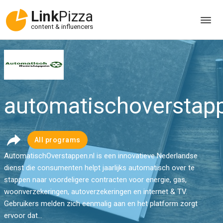
Link
Pizza
content & influencers
automatischoverstapp
All programs
AutomatischOverstappen.nl is een innovatieve Nederlandse
dienst die consumenten helpt jaarlijks automatisch over te
stappen naar voordeligere contracten voor energie, gas,
woonverzekeringen, autoverzekeringen en internet & TV.
Gebruikers melden zich eenmalig aan en het platform zorgt
ervoor dat...