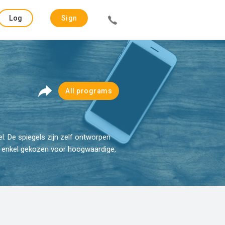
Log
Sign
in
up
All programs
l. De spiegels zijn zelf ontworpen
dt enkel gekozen voor hoogwaardige,