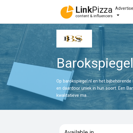
Link
Pizza
Advertis
content & influencers
Barokspiegel
Op barokspiegel.nl en het bijbehorende 
en daardoor uniek in hun soort. Een Ba
kwalitatieve ma...
Available in