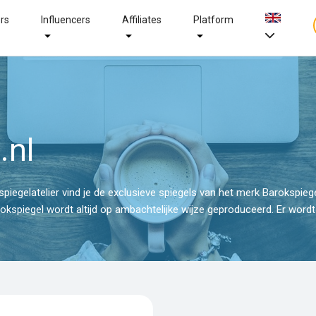
ers
Influencers
Affiliates
Platform
.nl
spiegelatelier vind je de exclusieve spiegels van het merk Barokspiege
rokspiegel wordt altijd op ambachtelijke wijze geproduceerd. Er wor