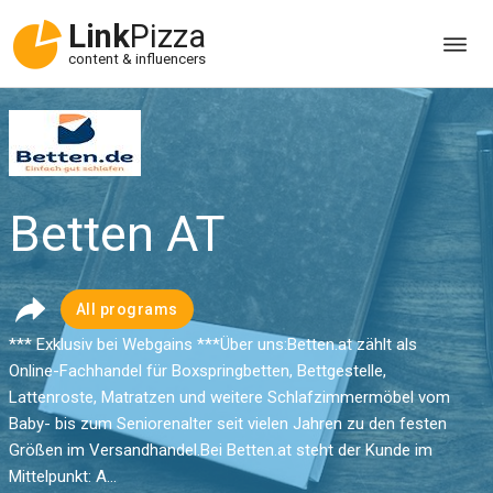
Link
Pizza
content & influencers
Betten AT
All programs
*** Exklusiv bei Webgains ***Über uns:Betten.at zählt als
Online-Fachhandel für Boxspringbetten, Bettgestelle,
Lattenroste, Matratzen und weitere Schlafzimmermöbel vom
Baby- bis zum Seniorenalter seit vielen Jahren zu den festen
Größen im Versandhandel.Bei Betten.at steht der Kunde im
Mittelpunkt: A...