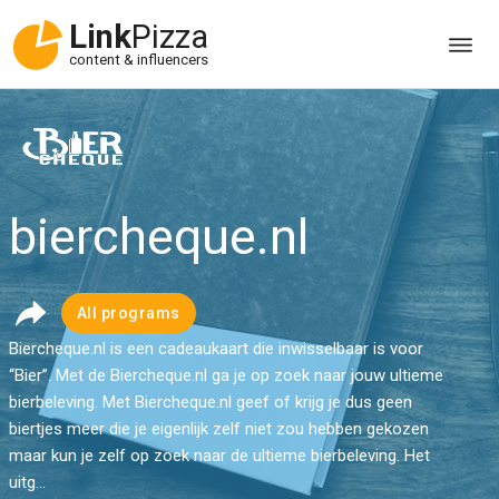
Link
Pizza
content & influencers
biercheque.nl
All programs
Biercheque.nl is een cadeaukaart die inwisselbaar is voor
“Bier”. Met de Biercheque.nl ga je op zoek naar jouw ultieme
bierbeleving. Met Biercheque.nl geef of krijg je dus geen
biertjes meer die je eigenlijk zelf niet zou hebben gekozen
maar kun je zelf op zoek naar de ultieme bierbeleving. Het
uitg...