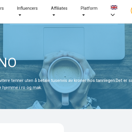
ers
Influencers
Affiliates
Platform
 NO
itere tenner uten å betale tusenvis av kroner hos tannlegen.Det e
e hjemme i ro og mak.