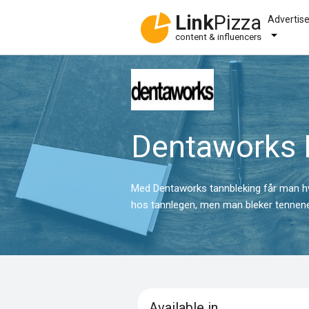
Link
Pizza
Advertis
content & influencers
Dentaworks
Med Dentaworks tannbleking får man hv
hos tannlegen, men man bleker tennen
Available in