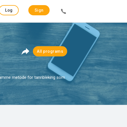
Log
Sign
in
up
All programs
r samme metode for tannbleking som