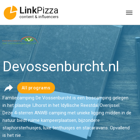
Link
Pizza
content & influencers
Devossenburcht.nl
All programs
Familiecamping De Vossenburcht is een boscamping gelegen
in het plaatsje IJhorst in het Idyllische Reestdal Overijssel.
Deze 4-sterren ANWB camping met unieke ligging midden in de
natuur biedt ruime kampeerplaatsen, bijzondere
staphorsterhuisjes, luxe tenthuisjes en stacaravans. Opvallend
is het nie...