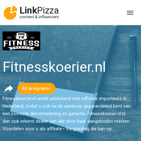
Link
Pizza
content & influencers
Fitnesskoerier.nl
All programs
Fitnesskoerier.nl werkt uitsluitend met officiële importeurs in
Nederland, zodat u ook na de aankoop gegarandeerd bent van
een correcte dienstverlening en garantie. Fitnesskoerier.nl is
dan ook erkend dealer van alle door haar aangeboden merken.
Voordelen voor u als affiliate:• Vergoeding die kan op...