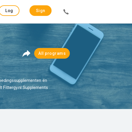
Log
Sign
in
up
All programs
 voedingssupplementen én
dt Fittergy.nl Supplements