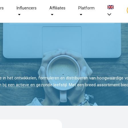
ers
Influencers
Affiliates
Platform
tise in het ontwikkelen, formuleren en distribueren van hoogwaardige
n bij een actieve en gezonde leefstijl. Met een breed assortiment bie