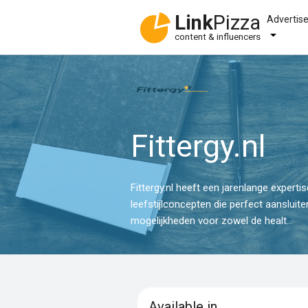
Link
Pizza
Advertis
content & influencers
Fittergy.nl
Fittergy.nl heeft een jarenlange exper
leefstijlconcepten die perfect aansluite
mogelijkheden voor zowel de healt...
Available in