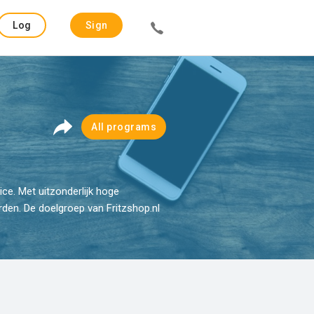
Log
Sign
in
up
All programs
ce. Met uitzonderlijk hoge
rden. De doelgroep van Fritzshop.nl