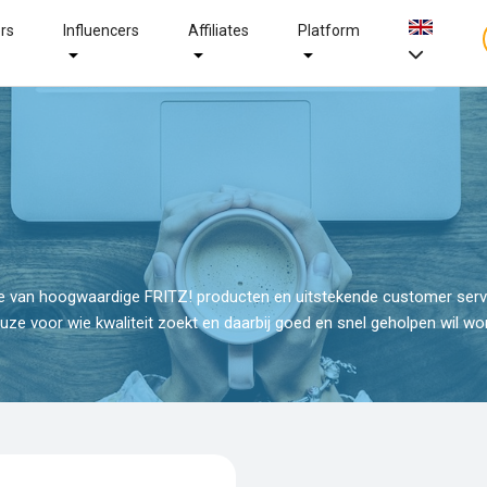
ers
Influencers
Affiliates
Platform
ie van hoogwaardige FRITZ! producten en uitstekende customer servi
euze voor wie kwaliteit zoekt en daarbij goed en snel geholpen wil wo