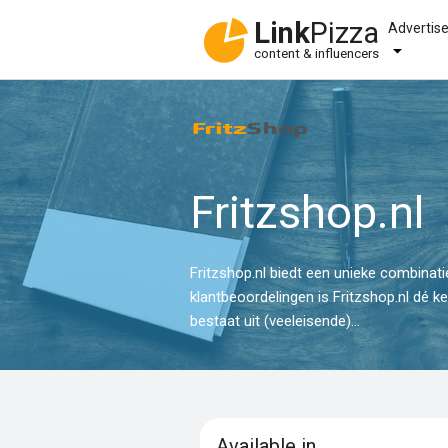
Link
Pizza
Advertis
content & influencers
Fritzshop.nl
Fritzshop.nl biedt een unieke combinat
klantbeoordelingen is Fritzshop.nl dé k
bestaat uit (veeleisende)...
Available in