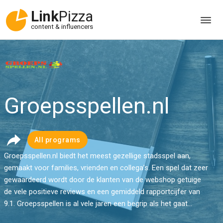
Link
Pizza
content & influencers
Groepsspellen.nl
All programs
Groepsspellen.nl biedt het meest gezellige stadsspel aan,
gemaakt voor families, vrienden en collega’s. Een spel dat zeer
gewaardeerd wordt door de klanten van de webshop getuige
de vele positieve reviews en een gemiddeld rapportcijfer van
9.1. Groepsspellen is al vele jaren een begrip als het gaat...