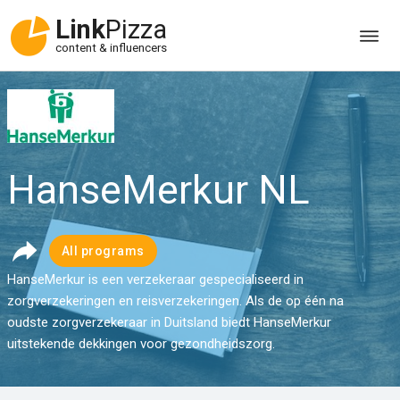
Link
Pizza
content & influencers
HanseMerkur NL
All programs
HanseMerkur is een verzekeraar gespecialiseerd in
zorgverzekeringen en reisverzekeringen. Als de op één na
oudste zorgverzekeraar in Duitsland biedt HanseMerkur
uitstekende dekkingen voor gezondheidszorg.