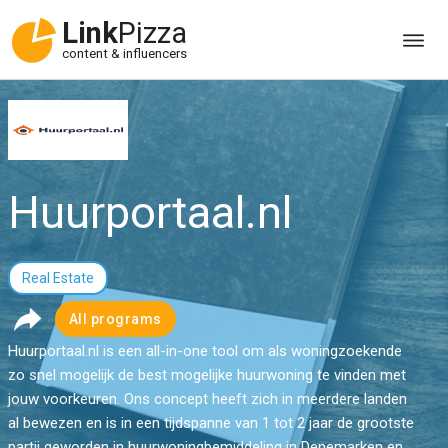
Link
Pizza
content & influencers
Huurportaal.nl
Real Estate
All programs
Huurportaal.nl is een all-in-one tool om als woningzoekende
zo snel mogelijk de best mogelijke huurwoning te vinden met
jouw voorkeuren. Ons concept heeft zich in meerdere landen
al bewezen en is in een tijdspanne van 1 tot 2 jaar de grootste
partij geworden in huurwoningbemiddeling in Denemarken en...