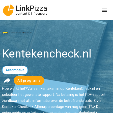
Link
Pizza
content & influencers
Kentekencheck.nl
Automotive
All programs
Hoe werkt het?Vul een kenteken in op KentekenCheck.nl en
selecteer het gewenste rapport. Na betaling is het PDF-rapport
zichtbaar met alle informatie over de betreffende auto. Over
KentekenCheck.nl:• Afkeurpercentage van nog geen 1%;• De
enige echte en gróótste kentekenchecker van Nederland;•