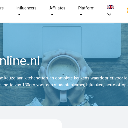
ers
Influencers
Affiliates
Platform
nline.nl
me keuze aan kitchenette's en complete keukens waardoor er voor iede
enette van 130cm voor een studentenkamer, bijkeuken, serre of op z