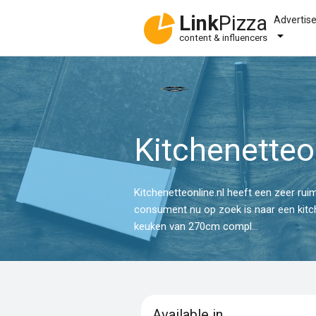
Link
Pizza
Advertis
content & influencers
Kitchenetteo
Kitchenetteonline.nl heeft een zeer rui
consument nu op zoek is naar een kitch
keuken van 270cm compl...
Available in