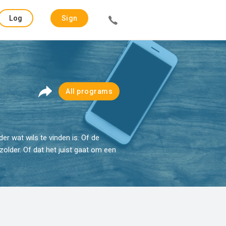
Log
Sign
in
up
All programs
r wat wils te vinden is. Of de
older. Of dat het juist gaat om een