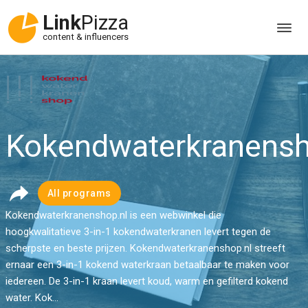
Link
Pizza
content & influencers
Kokendwaterkranensh
All programs
Kokendwaterkranenshop.nl is een webwinkel die
hoogkwalitatieve 3-in-1 kokendwaterkranen levert tegen de
scherpste en beste prijzen. Kokendwaterkranenshop.nl streeft
ernaar een 3-in-1 kokend waterkraan betaalbaar te maken voor
iedereen. De 3-in-1 kraan levert koud, warm en gefilterd kokend
water. Kok...