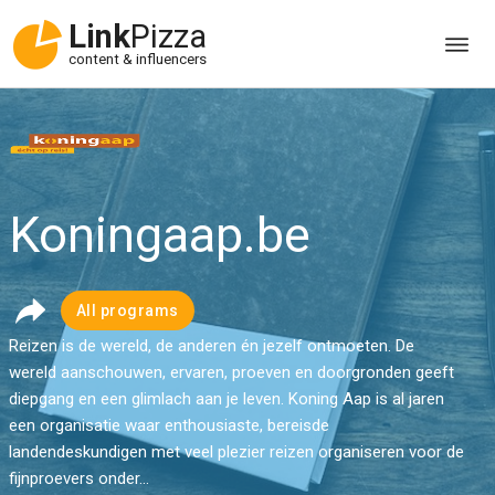
Link
Pizza
content & influencers
Koningaap.be
All programs
Reizen is de wereld, de anderen én jezelf ontmoeten. De
wereld aanschouwen, ervaren, proeven en doorgronden geeft
diepgang en een glimlach aan je leven. Koning Aap is al jaren
een organisatie waar enthousiaste, bereisde
landendeskundigen met veel plezier reizen organiseren voor de
fijnproevers onder...