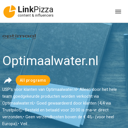
Link
Pizza
content & influencers
Optimaalwater.nl
All programs
USP's voor klanten van Optimaalwater.nl• Alleen door het hele
team goedgekeurde producten worden verkocht via
Optimaalwater.nl;• Goed gewaardeerd door klanten (4,4 via
Trustpilot);• Besteld en betaald voor 20:00 is ma-vr direct
verzonden;• Geen verzendkosten boven de € 45,- (voor heel
Europa);• Veil...