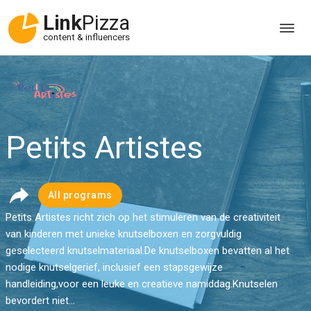
Link
Pizza
content & influencers
Petits Artistes
All programs
Petits Artistes richt zich op het stimuleren van de creativiteit
van kinderen met unieke knutselboxen en zorgvuldig
geselecteerd knutselmateriaal.De knutselboxen bevatten al het
nodige knutselgerief, inclusief een stapsgewijze
handleiding,voor een leuke en creatieve namiddag.Knutselen
bevordert niet...