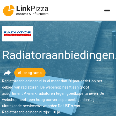
Link
Pizza
content & influencers
Radiatoraanbiedingen.
All programs
Radiatoraanbiedingen.nl is al meer dan 50 jaar actief op het
gebied van radiatoren. De webshop heeft een groot
assortiment A-merk radiatoren tegen goedkope tarieven. De
webshop heeft een hoog conversiepercentage dankzij
uitstekende servicevoorwaarden.De USP's van
Radiatoraanbiedingen.nl zijn:• 10 ja...