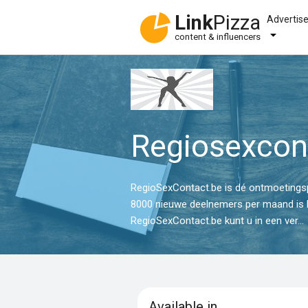
Link
Pizza
Advertis
content & influencers
Regiosexcon
RegioSexContact.be is dé ontmoetingspl
8000 nieuwe deelnemers per maand is R
RegioSexContact.be kunt u in een ver...
Available in