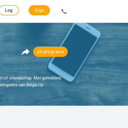
Log
Sign
in
up
All programs
en/of vriendschap. Met gemiddeld
tingsites van België.Op