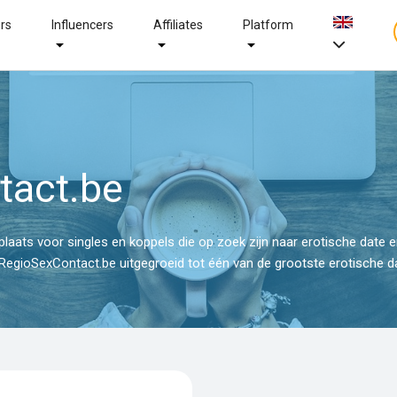
ers
Influencers
Affiliates
Platform
tact.be
aats voor singles en koppels die op zoek zijn naar erotische date 
egioSexContact.be uitgegroeid tot één van de grootste erotische da