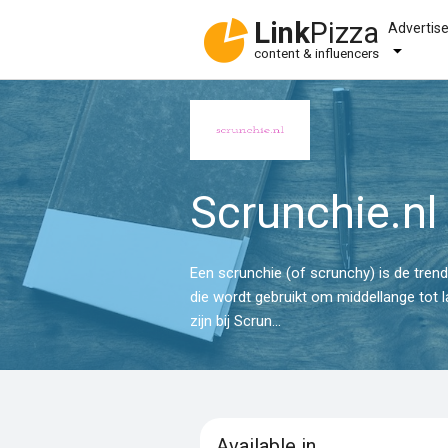
Link
Pizza
Advertis
content & influencers
Scrunchie.nl
Een scrunchie (of scrunchy) is de tren
die wordt gebruikt om middellange tot l
zijn bij Scrun...
Available in