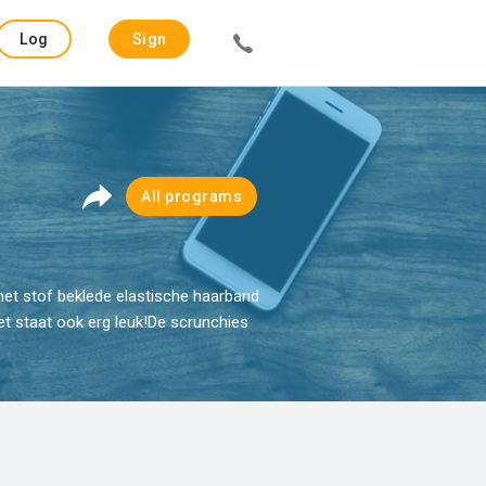
Log
Sign
in
up
All programs
met stof beklede elastische haarband
het staat ook erg leuk!De scrunchies