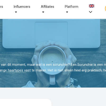
ers
Influencers
Affiliates
Platform
d van dit moment, maar wat is een scrunchie? Een Scrunchie is een 
ange haartypes vast te maken. Het is niet alleen heel erg praktisch, 