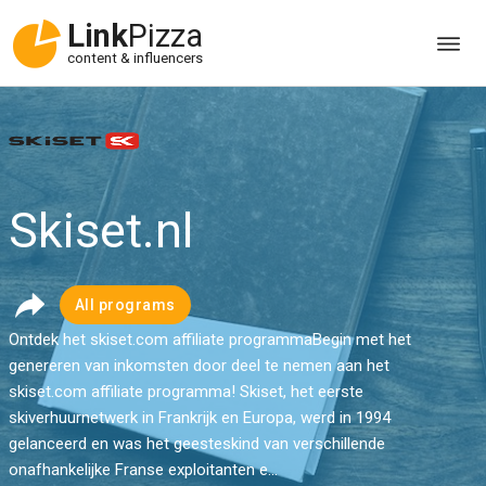
Link
Pizza
content & influencers
Skiset.nl
All programs
Ontdek het skiset.com affiliate programmaBegin met het
genereren van inkomsten door deel te nemen aan het
skiset.com affiliate programma! Skiset, het eerste
skiverhuurnetwerk in Frankrijk en Europa, werd in 1994
gelanceerd en was het geesteskind van verschillende
onafhankelijke Franse exploitanten e...