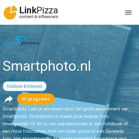
Link
Pizza
content & influencers
Smartphoto.nl
Hobbies & Interest
All programs
Smartphoto Laat je verrassen door het grote assortiment van
Smartphoto. Smartphoto.nl maakt jouw leukste foto
onvergetelijk! Of dit nu een wanddecoratie is, een fotoboek of
een mooi fotocadeau met een leuke quote of een favoriete
foto. Het assortimentBij de meest complete fotoservice vind