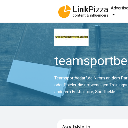
Link
Pizza
Advertis
content & influencers
teamsportbe
Teamsportbedarf.de Nimm an dem Partne
oder Spieler die notwendigen Trainings
anderem Fußballtore, Sportbekle...
Available in