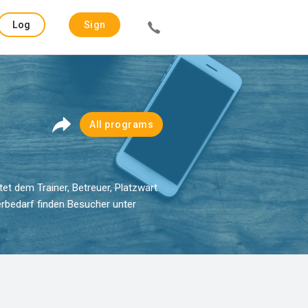
Log
Sign
in
up
All programs
 dem Trainer, Betreuer, Platzwart
erbedarf finden Besucher unter