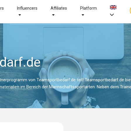
ers
Influencers
Affiliates
Platform
darf.de
rprogramm von Teamsportbedarf.de teil! Teamsportbedarf.de bietet
materialien im Bereich der Mannschaftssportarten. Neben dem Train