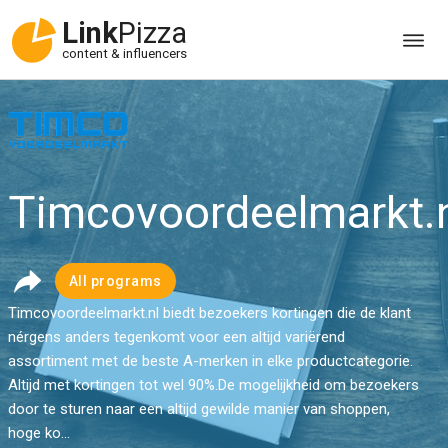
Link
Pizza
content & influencers
Timcovoordeelmarkt.
All programs
Timcovoordeelmarkt.nl biedt bezoekers kortingen die de klant
nérgens anders tegenkomt voor een altijd variërend
assortiment met de beste A-merken in elke productcategorie.
Altijd met kortingen tot wel 90%.De mogelijkheid om bezoekers
door te sturen naar een altijd gewilde manier van shoppen,
hoge ko...