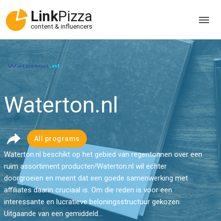
Link
Pizza
content & influencers
Waterton.nl
All programs
Waterton.nl beschikt op het gebied van regentonnen over een
ruim assortiment producten!Waterton.nl wil echter
doorgroeien en meent dat een goede samenwerking met
affiliates daarin cruciaal is. Om die reden is voor een
interessante en lucratieve beloningsstructuur gekozen.
Uitgaande van een gemiddeld...