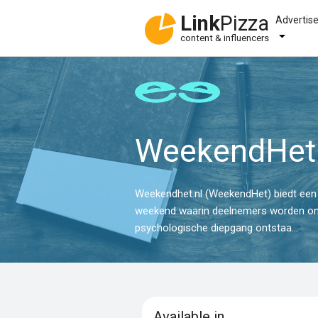
Link
Pizza
Advertis
content & influencers
WeekendHet.
Weekendhet.nl (WeekendHet) biedt een u
weekend waarin deelnemers worden onde
psychologische diepgang ontstaa...
Available in