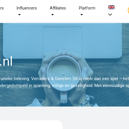
ers
Influencers
Affiliates
Platform
nl
nieke beleving: Verraders & Geesten. Dit is méér dan een spel – het 
rgedompeld in spanning, intrige en gezelligheid. Met eenvoudige sp