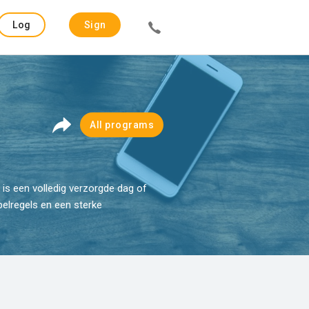
Log
Sign
in
up
All programs
is een volledig verzorgde dag of
elregels en een sterke