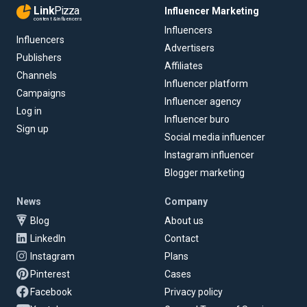
Link
Pizza
Influencer Marketing
content & influencers
Influencers
Influencers
Advertisers
Publishers
Affiliates
Channels
Influencer platform
Campaigns
Influencer agency
Log in
Influencer buro
Sign up
Social media influencer
Instagram influencer
Blogger marketing
News
Company
Blog
About us
LinkedIn
Contact
Instagram
Plans
Pinterest
Cases
Facebook
Privacy policy