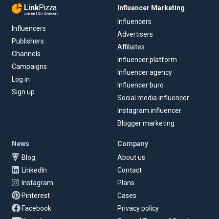
Link
Pizza
Influencer Marketing
content & influencers
Influencers
Influencers
Advertisers
Publishers
Affiliates
Channels
Influencer platform
Campaigns
Influencer agency
Log in
Influencer buro
Sign up
Social media influencer
Instagram influencer
Blogger marketing
News
Company
Blog
About us
LinkedIn
Contact
Instagram
Plans
Pinterest
Cases
Facebook
Privacy policy