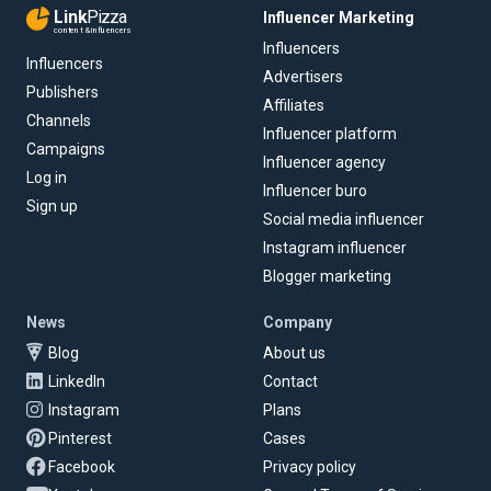
Link
Pizza
Influencer Marketing
content & influencers
Influencers
Influencers
Advertisers
Publishers
Affiliates
Channels
Influencer platform
Campaigns
Influencer agency
Log in
Influencer buro
Sign up
Social media influencer
Instagram influencer
Blogger marketing
News
Company
Blog
About us
LinkedIn
Contact
Instagram
Plans
Pinterest
Cases
Facebook
Privacy policy