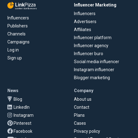
Link
Pizza
Influencer Marketing
content & influencers
Influencers
Influencers
Advertisers
Publishers
Affiliates
Channels
Influencer platform
Campaigns
Influencer agency
Log in
Influencer buro
Sign up
Social media influencer
Instagram influencer
Blogger marketing
News
Company
Blog
About us
LinkedIn
Contact
Instagram
Plans
Pinterest
Cases
Facebook
Privacy policy