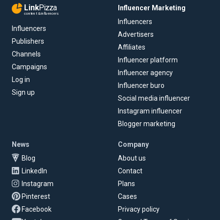
Link
Pizza
Influencer Marketing
content & influencers
Influencers
Influencers
Advertisers
Publishers
Affiliates
Channels
Influencer platform
Campaigns
Influencer agency
Log in
Influencer buro
Sign up
Social media influencer
Instagram influencer
Blogger marketing
News
Company
Blog
About us
LinkedIn
Contact
Instagram
Plans
Pinterest
Cases
Facebook
Privacy policy