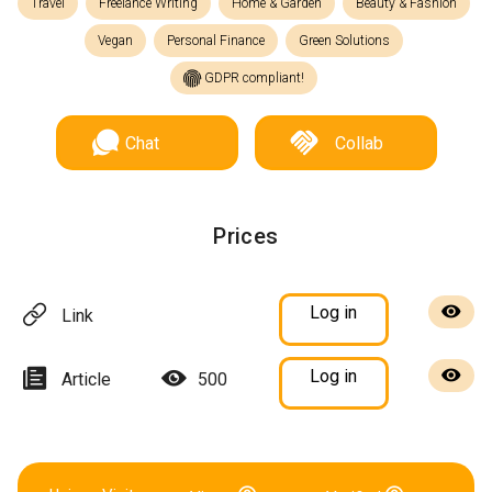
Travel
Freelance Writing
Home & Garden
Beauty & Fashion
Vegan
Personal Finance
Green Solutions
GDPR compliant!
Chat
Collab
Prices
Log in
Link
Log in
Article
500