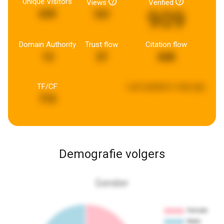
Unique Visitors
Views
Verified
909
639
797
Domain Authority
Trust flow
Citation flow
13
37
848
TF/CF
Last updated:
a day ago
715
Demografie volgers
Gender