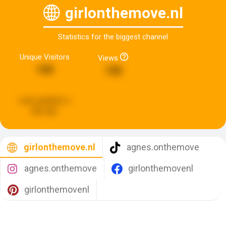
girlonthemove.nl
Statistics for the biggest channel
Unique Visitors
Views
143
132
Last updated:
a
day ago
girlonthemove.nl
agnes.onthemove
agnes.onthemove
girlonthemovenl
girlonthemovenl