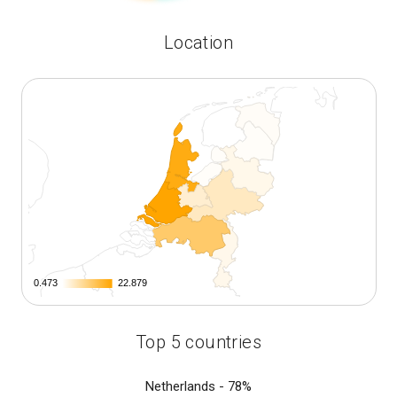
Location
0.473
0.473
22.879
22.879
Top 5 countries
Netherlands -
78%