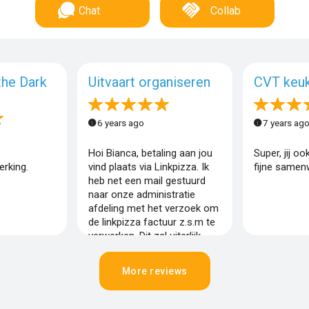
Chat
Collab
the Dark
Uitvaart organiseren
CVT keu
6 years ago
7 years ag
Hoi Bianca, betaling aan jou
Super, jij o
rking.
vind plaats via Linkpizza. Ik
fijne samen
heb net een mail gestuurd
naar onze administratie
afdeling met het verzoek om
de linkpizza factuur z.s.m te
verwerken. Dit zal uiterlijk
aankomende week gebeuren.
Vr. groet, Jerry
More reviews