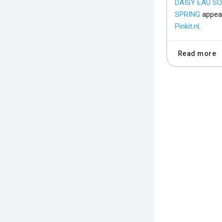
DAISY EAU SO
SPRING
appear
Pinkit.nl
.
Read more