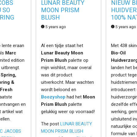
COBS
LUNAR BEAUTY
NIEUW BI
U SO
MOON PRISM
HUIDVER
RING
BLUSH
100% NA
5 years ago
5 years ago
 lente eraan
Al een tijdje staat het
Met 438 skin
als
Marc
Lunar Beauty Moon
Bio-Oil
mited edition
Prism Blush
palette op
Huidverzorg
uitbrengt.
mijn wishlist, maar overal
landen het b
 Spring,
was dit product
product tege
pring &
uitverkocht. Maar wachten
huidstriemen
 Fresh
wordt beloond en
introduceert
laatste
Boozyshop
had het
Moon
huidverzorgi
 ontvangen en
Prism Blush
palette
dezelfde eff
t artikel wat
gelukkig weer op voorraad!
werking, ge
ellen.
uitsluitend i
The post
LUNAR BEAUTY
natuurlijke o
C JACOBS
MOON PRISM BLUSH
formule van