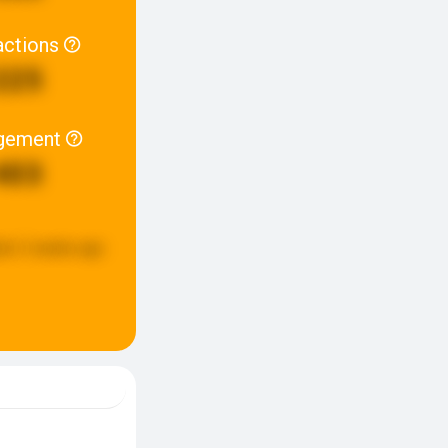
actions
225
gement
403
ed:
2 weeks ago