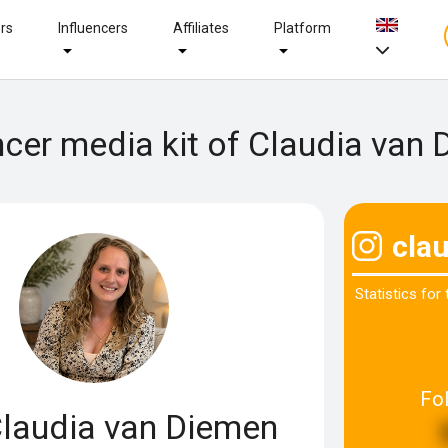
ers
Influencers
Affiliates
Platform
ncer media kit of Claudia van
cla
Statistics for
Fo
laudia van Diemen