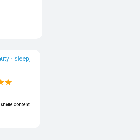
uty - sleep,
o
snelle content.