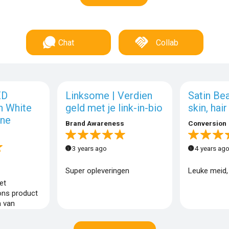
Chat
Collab
ED
Linksome | Verdien
Satin Bea
n White
geld met je link-in-bio
skin, hair
ine
Brand Awareness
Conversion
3 years ago
4 years ag
Super opleveringen
Leuke meid, 
et
ons product
n van
le media.
g op prijs