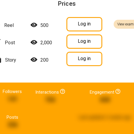
Prices
Log in
View exam
Reel
500
Log in
Post
2,000
Log in
Story
200
Followers
Interactions
Engagement
141
766
668
Posts
Last updated:
2 weeks ago
336