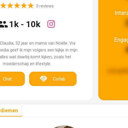
3 reviews
Inter
1k - 10k
Enga
 Claudia, 32 jaar en mama van Noëlle. Via
edia geef ik mijn volgers een kijkje in mijn
alles wat daarbij komt kijken, zoals het
moederschap en lifestyle.
Last updat
Chat
Collab
ndiemen