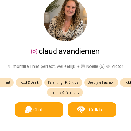
claudiavandiemen
✨️ momlife | niet perfect, wel eerlijk 👧🏼 Noëlle (6) 🩷 Victor
ainment
Food & Drink
Parenting - K-6 Kids
Beauty & Fashion
Hobb
Family & Parenting
Chat
Collab