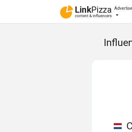
Link
Pizza
Advertis
content & influencers
Influe
C