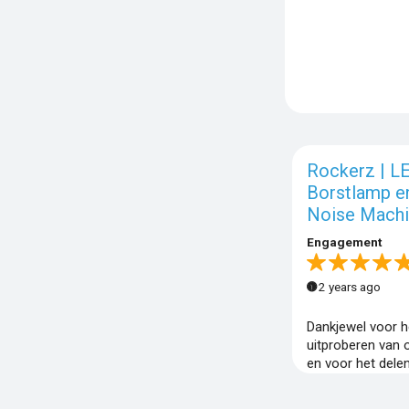
Rockerz | L
Borstlamp e
Noise Mach
Engagement
2 years ago
Dankjewel voor h
uitproberen van 
en voor het dele
content op socia
We hebben het er