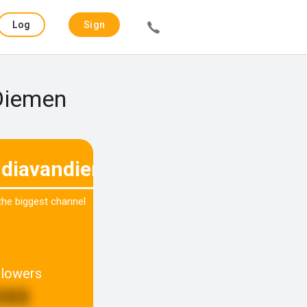
Log
Sign
in
up
 Diemen
udiavandiemen
 the biggest channel
llowers
555