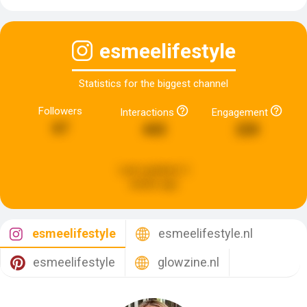
esmeelifestyle
Statistics for the biggest channel
Followers
Interactions
Engagement
67
443
220
Last updated:
2
weeks ago
esmeelifestyle
esmeelifestyle.nl
esmeelifestyle
glowzine.nl