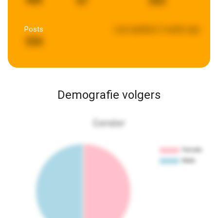
47
253
Posts
Last updated:
2 weeks ago
534
Demografie volgers
Gender