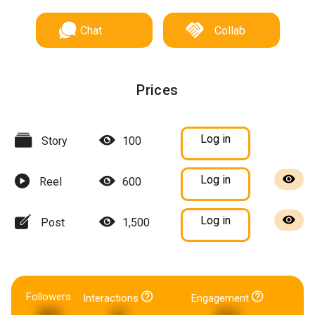
Chat
Collab
Prices
Log in
Story
100
Log in
Reel
600
Log in
Post
1,500
Followers
Interactions
Engagement
466