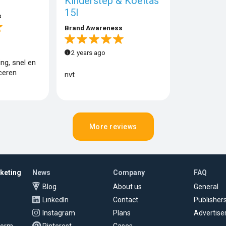
Kinderstep & Koeltas
15l
s
Brand Awareness
2 years ago
ng, snel en
ceren
nvt
More reviews
rketing
News
Company
FAQ
Blog
About us
General
LinkedIn
Contact
Publisher
Instagram
Plans
Advertise
tform
Pinterest
Cases