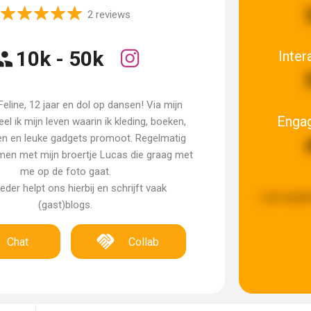
2 reviews
10k - 50k
Inter
 Feline, 12 jaar en dol op dansen! Via mijn
Enga
el ik mijn leven waarin ik kleding, boeken,
n en leuke gadgets promoot. Regelmatig
men met mijn broertje Lucas die graag met
me op de foto gaat.
der helpt ons hierbij en schrijft vaak
Last updat
(gast)blogs.
Chat
Collab