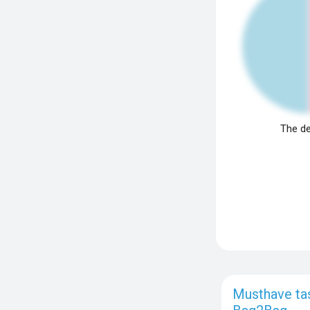
The de
Musthave ta