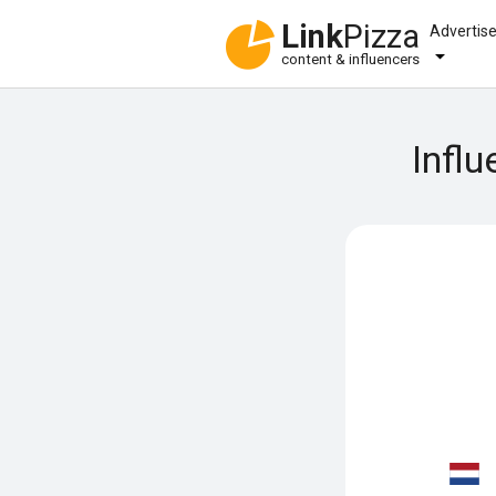
Link
Pizza
Advertis
content & influencers
Influ