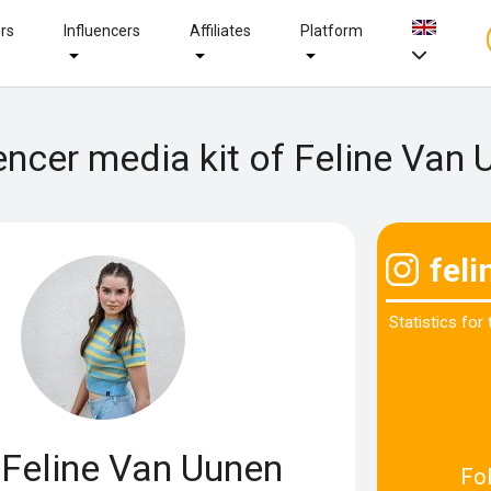
ers
Influencers
Affiliates
Platform
encer media kit of Feline Van
fel
Statistics for
Feline Van Uunen
Fo