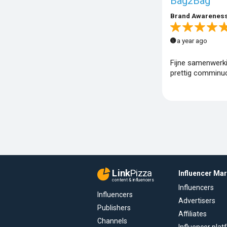
Bag2Bag
Brand Awarenes
a year ago
Fijne samenwerki
prettig comminu
Link
Pizza
Influencer Ma
content & influencers
Influencers
Influencers
Advertisers
Publishers
Affiliates
Channels
Influencer pla