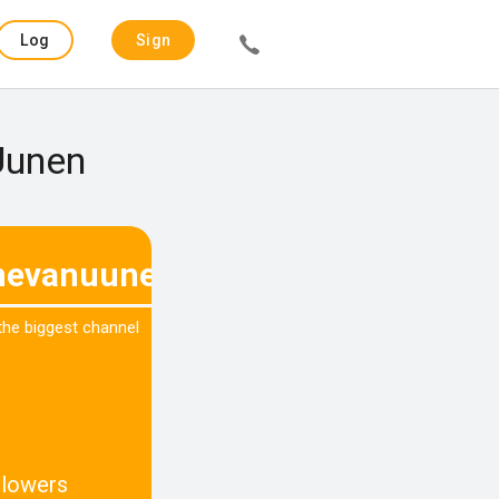
Log
Sign
in
up
 Uunen
inevanuunen
 the biggest channel
llowers