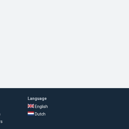
Language
English
s
Dutch
rs