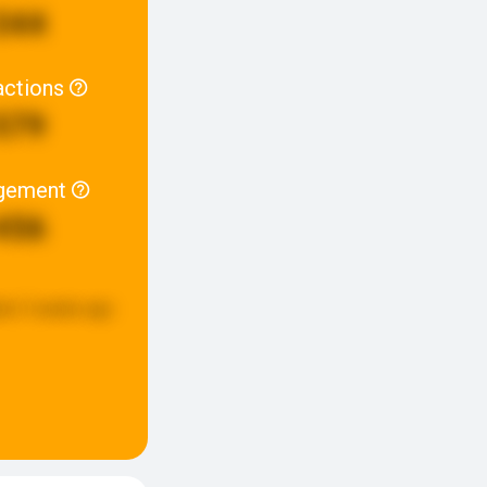
344
actions
579
gement
456
ed:
3 weeks ago