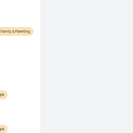
Family & Parenting
ple
ple