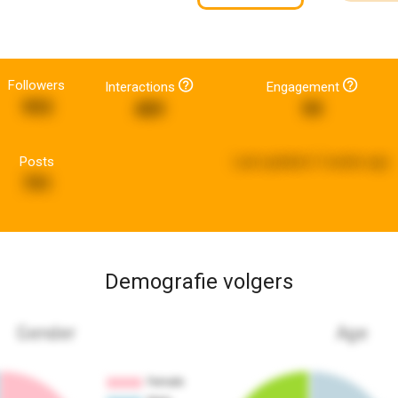
Followers
Interactions
Engagement
993
489
99
Posts
Last updated:
3 weeks ago
791
Demografie volgers
Gender
Age