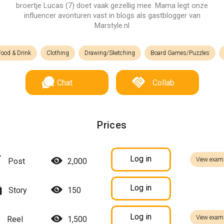
broertje Lucas (7) doet vaak gezellig mee. Mama legt onze
influencer avonturen vast in blogs als gastblogger van
Marstyle.nl
Food & Drink
Clothing
Drawing/Sketching
Board Games/Puzzles
Chat
Collab
Prices
Log in
View exam
Post
2,000
Log in
Story
150
Log in
View exam
Reel
1,500